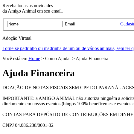
Receba todas as novidades
da Amigo Animal em seu email.
Cadastr
Adoção
Virtual
Torne-se padrinho ou madrinha de um ou de vários animais, sem ter q
Você está em
Home
> Como Ajudar > Ajuda Financeira
Ajuda Financeira
DOAÇÃO DE NOTAS FISCAIS SEM CPF DO PARANÁ - ACE
IMPORTANTE: a AMIGO ANIMAL não autoriza ninguém a solicitar doa
diretamente em nossos eventos (bingos 100% beneficentes e eventos 
CONTAS PARA DEPÓSITO DE CONTRIBUIÇÕES EM DINHEIRO (tod
CNPJ 04.086.238/0001-32