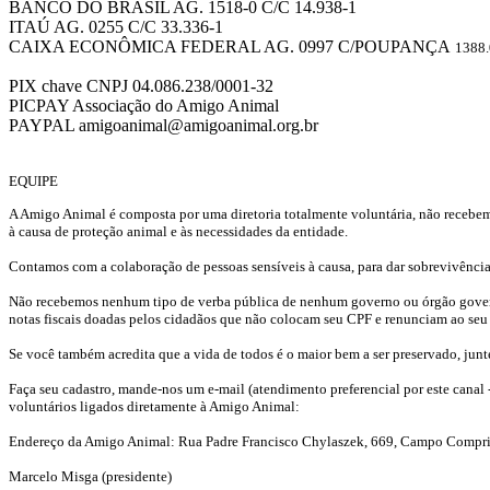
BANCO DO BRASIL AG. 1518-0 C/C 14.938-1
ITAÚ AG. 0255 C/C 33.336-1
CAIXA ECONÔMICA FEDERAL AG. 0997 C/POUPANÇA
1388
PIX chave CNPJ 04.086.238/0001-32
PICPAY Associação do Amigo Animal
PAYPAL amigoanimal@amigoanimal.org.br
EQUIPE
A Amigo Animal é composta por uma diretoria totalmente voluntária, não recebemo
à causa de proteção animal e às necessidades da entidade.
Contamos com a colaboração de pessoas sensíveis à causa, para dar sobrevivênci
Não recebemos nenhum tipo de verba pública de nenhum governo ou órgão governa
notas fiscais doadas pelos cidadãos que não colocam seu CPF e renunciam ao seu 
Se você também acredita que a vida de todos é o maior bem a ser preservado, junt
Faça seu cadastro, mande-nos um e-mail (atendimento preferencial por este canal
voluntários ligados diretamente à Amigo Animal:
Endereço da Amigo Animal: Rua Padre Francisco Chylaszek, 669, Campo Comprido
Marcelo Misga (presidente)