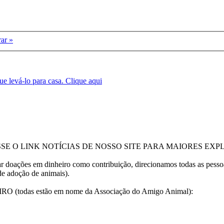
ar »
ue levá-lo para casa.
Clique aqui
SSE O LINK NOTÍCIAS DE NOSSO SITE PARA MAIORES EX
ções em dinheiro como contribuição, direcionamos todas as pessoas
de adoção de animais).
as estão em nome da Associação do Amigo Animal):