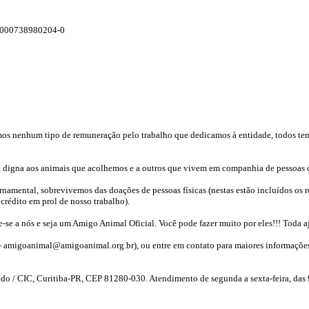
.000738980204-0
s nenhum tipo de remuneração pelo trabalho que dedicamos à entidade, todos temos
a digna aos animais que acolhemos e a outros que vivem em companhia de pessoas c
mental, sobrevivemos das doações de pessoas físicas (nestas estão incluídos os r
crédito em prol de nosso trabalho).
e-se a nós e seja um Amigo Animal Oficial. Você pode fazer muito por eles!!! Toda 
 - amigoanimal@amigoanimal.org.br), ou entre em contato para maiores informações
 / CIC, Curitiba-PR, CEP 81280-030. Atendimento de segunda a sexta-feira, das