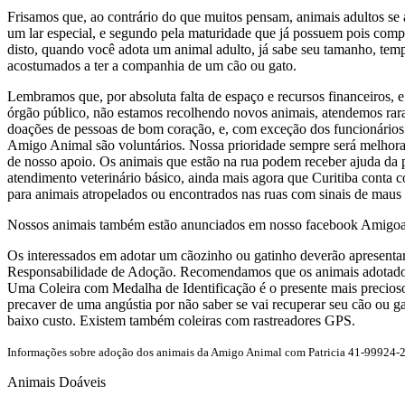
Frisamos que, ao contrário do que muitos pensam, animais adultos se a
um lar especial, e segundo pela maturidade que já possuem pois comp
disto, quando você adota um animal adulto, já sabe seu tamanho, temp
acostumados a ter a companhia de um cão ou gato.
Lembramos que, por absoluta falta de espaço e recursos financeiros,
órgão público, não estamos recolhendo novos animais, atendemos rar
doações de pessoas de bom coração, e, com exceção dos funcionários 
Amigo Animal são voluntários. Nossa prioridade sempre será melhora
de nosso apoio. Os animais que estão na rua podem receber ajuda da 
atendimento veterinário básico, ainda mais agora que Curitiba conta 
para animais atropelados ou encontrados nas ruas com sinais de maus t
Nossos animais também estão anunciados em nosso facebook Amigo
Os interessados em adotar um cãozinho ou gatinho deverão apresenta
Responsabilidade de Adoção. Recomendamos que os animais adotados s
Uma Coleira com Medalha de Identificação é o presente mais precioso
precaver de uma angústia por não saber se vai recuperar seu cão ou ga
baixo custo. Existem também coleiras com rastreadores GPS.
Informações sobre adoção dos animais da Amigo Animal com Patricia 41-99924-
Animais Doáveis