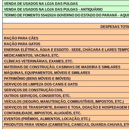
VENDA DE USADOS NA LOJA DAS PULGAS
VENDA DE USADOS NA LOJA DAS PULGAS - ANTIQUÁRIO
TERMO DE FOMENTO 554/2024 GOVERNO DO ESTADO DO PARANÁ - AQU
DESPESAS TOTA
RAÇÃO PARA CÃES
RAÇÃO PARA GATOS
ENERGIA ELÉTRICA, ÁGUA E ESGOTO - SEDE, CHÁCARA E LARES TEMP
MEDICAMENTOS,
VACINAS, ETC.
CLÍNICAS VETERINÁRIAS,
EXAMES, ETC.
MATERIAIS DE CONSTRUÇÃO, CASINHAS DE MADEIRA E SIMILARES
MÁQUINAS, EQUIPAMENTOS, MÓVEIS E SIMILARES
PATRIMÔNIO (BENS MÓVEIS E IMÓVEIS)
SERVIÇOS DE LIMPEZA DOS CANIS E GATIS
SERVIÇOS DE CONSTRUÇÃO CIVIL
OUTROS SERVIÇOS,
CONSERTOS, ETC.
VEÍCULOS (SEGURO, MANUTENÇÃO, COMBUSTÍVEIS,
IMPOSTOS, ETC.
)
SERVIÇOS DE TRANSPORTE, BANHO E TOSA, DOAÇÃO E HOSPEDAGEM 
CONTABILIDADE, IMPOSTOS,
ALUGUÉIS, ETC.
EVENTOS (PRÊMIOS, ALIMENTOS,
LOCAÇÃO, ETC.
)
PRODUTOS PARA VENDA (CAMISETAS, CANECAS,
GUARDA-CHUVAS, ET