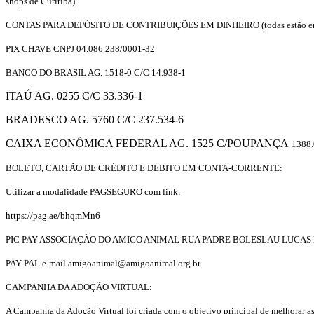
shops de Curitiba).
CONTAS PARA DEPÓSITO DE CONTRIBUIÇÕES EM DINHEIRO (todas estão em n
PIX CHAVE CNPJ 04.086.238/0001-32
BANCO DO BRASIL AG. 1518-0 C/C 14.938-1
ITAÚ AG. 0255 C/C 33.336-1
BRADESCO AG. 5760 C/C 237.534-6
CAIXA ECONÔMICA FEDERAL AG. 1525 C/POUPANÇA
1388
BOLETO, CARTÃO DE CRÉDITO E DÉBITO EM CONTA-CORRENTE:
Utilizar a modalidade PAGSEGURO com link:
https://pag.ae/bhqmMn6
PIC PAY ASSOCIAÇÃO DO AMIGO ANIMAL RUA PADRE BOLESLAU LUCAS 
PAY PAL e-mail amigoanimal@amigoanimal.org.br
CAMPANHA DA ADOÇÃO VIRTUAL:
A Campanha da Adoção Virtual foi criada com o objetivo principal de melhorar as