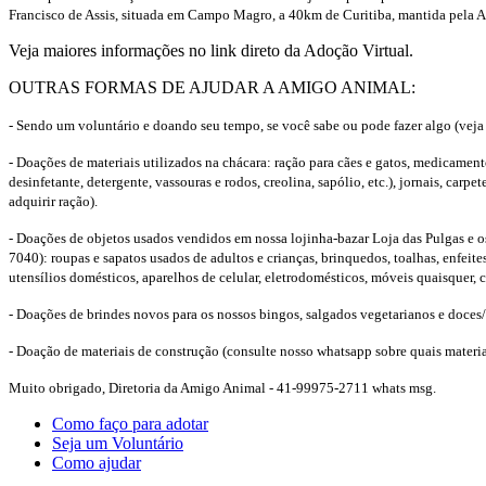
Francisco de Assis, situada em Campo Magro, a 40km de Curitiba, mantida pela
Veja maiores informações no link direto da Adoção Virtual.
OUTRAS FORMAS DE AJUDAR A AMIGO ANIMAL:
- Sendo um voluntário e doando seu tempo, se você sabe ou pode fazer algo (veja
- Doações de materiais utilizados na chácara: ração para cães e gatos, medicamen
desinfetante, detergente, vassouras e rodos, creolina, sapólio, etc.), jornais, carp
adquirir ração).
- Doações de objetos usados vendidos em nossa lojinha-bazar Loja das Pulgas e os
7040): roupas e sapatos usados de adultos e crianças, brinquedos, toalhas, enfeites
utensílios domésticos, aparelhos de celular, eletrodomésticos, móveis quaisquer, 
- Doações de brindes novos para os nossos bingos, salgados vegetarianos e doces
- Doação de materiais de construção (consulte nosso whatsapp sobre quais materia
Muito obrigado, Diretoria da Amigo Animal - 41-99975-2711 whats msg.
Como faço para adotar
Seja um Voluntário
Como ajudar